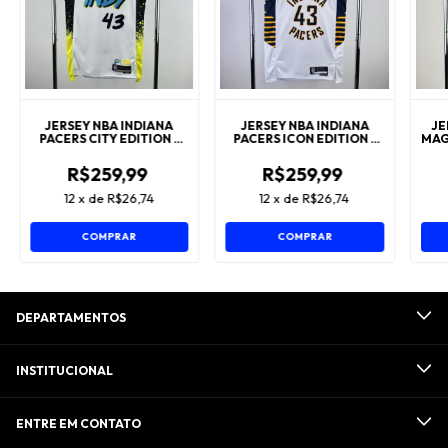
JERSEY NBA INDIANA
JERSEY NBA INDIANA
JE
PACERS CITY EDITION -
PACERS ICON EDITION -
MAG
PASCAL SIAKAM
PASCAL SIAKAM
R$259,99
R$259,99
12
x
de
R$26,74
12
x
de
R$26,74
COMPRAR
COMPRAR
DEPARTAMENTOS
INSTITUCIONAL
ENTRE EM CONTATO