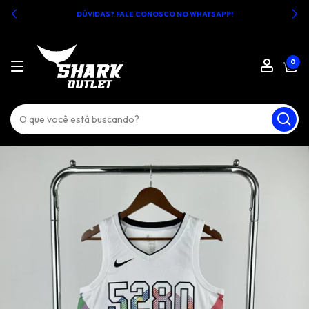
DÚVIDAS? FALE CONOSCO NO WHATSAPP!
0