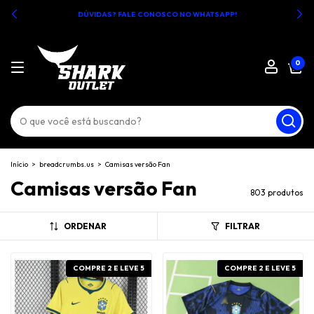
DÚVIDAS? FALE CONOSCO NO WHATSAPP!
0
Início
>
breadcrumbs.us
>
Camisas versão Fan
Camisas versão Fan
803 produtos
ORDENAR
FILTRAR
COMPRE 2 E LEVE 5
COMPRE 2 E LEVE 5