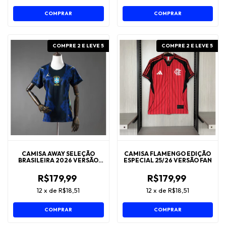
COMPRAR
COMPRAR
COMPRE 2 E LEVE 5
COMPRE 2 E LEVE 5
CAMISA AWAY SELEÇÃO
CAMISA FLAMENGO EDIÇÃO
BRASILEIRA 2026 VERSÃO
ESPECIAL 25/26 VERSÃO FAN
FEMININA
R$179,99
R$179,99
12
x
de
R$18,51
12
x
de
R$18,51
COMPRAR
COMPRAR