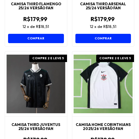
CAMISA THIRD FLAMENGO
CAMISA THIRD ARSENAL
25/26 VERSÃO FAN
25/26 VERSÃO FAN
R$179,99
R$179,99
12
x
de
R$18,51
12
x
de
R$18,51
COMPRAR
COMPRAR
COMPRE 2 E LEVE 5
COMPRE 2 E LEVE 5
CAMISA THIRD JUVENTUS
CAMISA HOME CORINTHIANS
25/26 VERSÃO FAN
2025/26 VERSÃO FAN