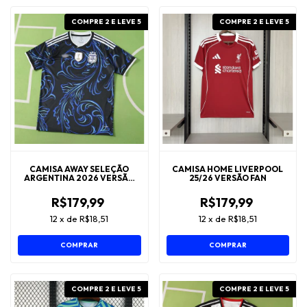
COMPRE 2 E LEVE 5
COMPRE 2 E LEVE 5
CAMISA AWAY SELEÇÃO
CAMISA HOME LIVERPOOL
ARGENTINA 2026 VERSÃO
25/26 VERSÃO FAN
FAN
R$179,99
R$179,99
12
x
de
R$18,51
12
x
de
R$18,51
COMPRAR
COMPRAR
COMPRE 2 E LEVE 5
COMPRE 2 E LEVE 5