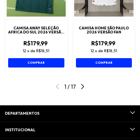
CAMISA AWAY SELEÇÃO
CAMISA HOME SÃO PAULO
AFRICA DO SUL 2026 VERSÃO
2026 VERSÃO FAN
FAN
R$179,99
R$179,99
12
x
de
R$18,51
12
x
de
R$18,51
COMPRAR
COMPRAR
1
/
17
DEPARTAMENTOS
INSTITUCIONAL