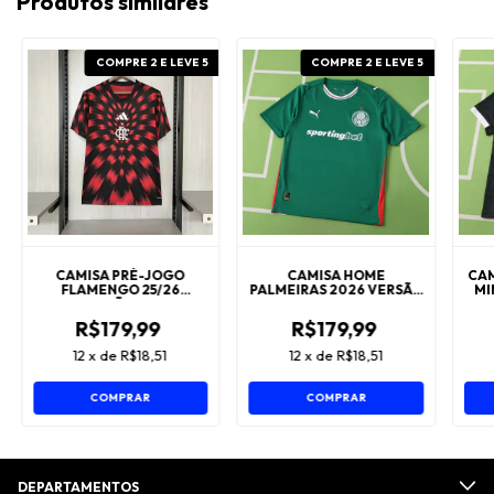
Produtos similares
COMPRE 2 E LEVE 5
COMPRE 2 E LEVE 5
CAMISA PRÉ-JOGO
CAMISA HOME
CAM
FLAMENGO 25/26
PALMEIRAS 2026 VERSÃO
MI
VERSÃO FAN
FAN
R$179,99
R$179,99
12
x
de
R$18,51
12
x
de
R$18,51
COMPRAR
COMPRAR
DEPARTAMENTOS