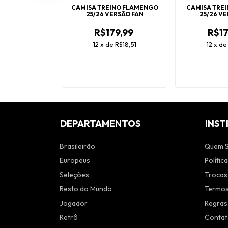
Y PALMEIRAS
CAMISA TREINO FLAMENGO
CAMISA TRE
RSÃO FAN
25/26 VERSÃO FAN
25/26 V
9,99
R$179,99
R$17
e
R$18,51
12
x
de
R$18,51
12
x
d
DEPARTAMENTOS
INST
Brasileirão
Quem 
Europeus
Polític
Seleções
Trocas
Resto do Mundo
Termos
Jogador
Regras
Retrô
Conta