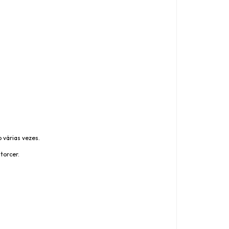
 várias vezes.
torcer.