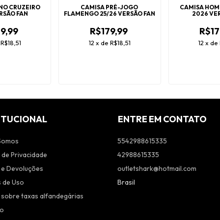
INO CRUZEIRO
CAMISA PRÉ-JOGO
CAMISA HOM
ERSÃO FAN
FLAMENGO 25/26 VERSÃO FAN
2026 VE
9,99
R$179,99
R$17
e
R$18,51
12
x
de
R$18,51
12
x
de
ITUCIONAL
ENTRE EM CONTATO
Somos
5542988615335
a de Privacidade
42988615335
 e Devoluções
outletshark@hotmail.com
 de Uso
Brasil
 sobre taxas alfandegárias
to