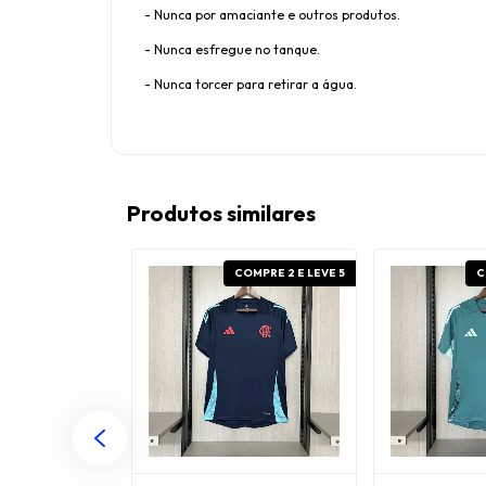
- Nunca por amaciante e outros produtos.
- Nunca esfregue no tanque.
- Nunca torcer para retirar a água.
Produtos similares
OMPRE 2 E LEVE 5
COMPRE 2 E LEVE 5
C