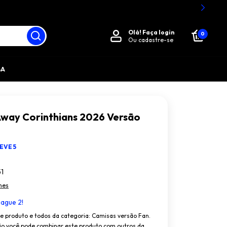
Olá!
Faça login
0
Ou cadastre-se
BA
way Corinthians 2026 Versão
EVE 5
51
hes
ague 2!
te produto e todos da categoria: Camisas versão Fan.
o você pode combinar este produto com outros da