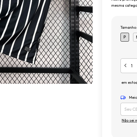
mesma categor
Tamanho
P
em esto
Entregas 
Meio
Não sei