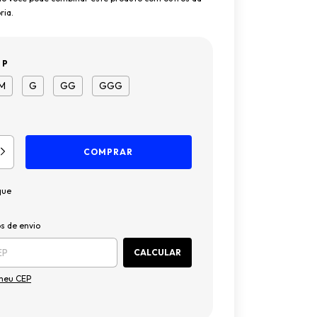
ia.
:
P
M
G
GG
GGG
que
ALTERAR CEP
para o CEP:
s de envio
CALCULAR
 meu CEP