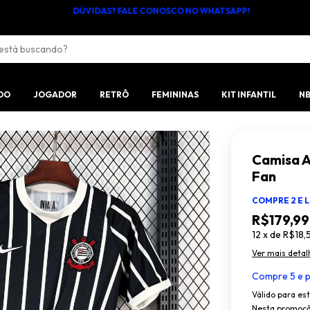
DÚVIDAS? FALE CONOSCO NO WHATSAPP!
DO
JOGADOR
RETRÔ
FEMININAS
KIT INFANTIL
N
Camisa A
Fan
COMPRE 2 E L
R$179,99
12
x
de
R$18,
Ver mais detal
Compre 5 e p
Válido para es
Nesta promoçã