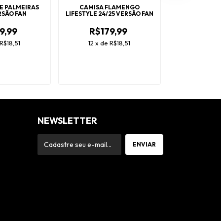
E PALMEIRAS
CAMISA FLAMENGO
CAMISA HOM
RSÃO FAN
LIFESTYLE 24/25 VERSÃO FAN
MINEIRO 202
9,99
R$179,99
R$17
R$18,51
12
x
de
R$18,51
12
x
de
NEWSLETTER