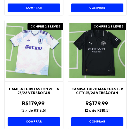
COMPRAR
COMPRAR
COMPRE 2 E LEVE 5
COMPRE 2 E LEVE 5
CAMISA THIRD ASTON VILLA
CAMISA THIRD MANCHESTER
25/26 VERSÃO FAN
CITY 25/26 VERSÃO FAN
R$179,99
R$179,99
12
x
de
R$18,51
12
x
de
R$18,51
COMPRAR
COMPRAR