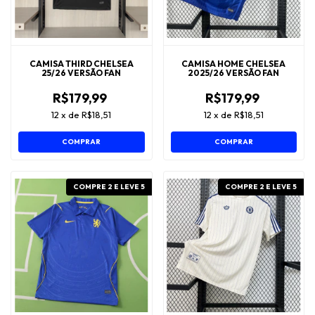
CAMISA THIRD CHELSEA
CAMISA HOME CHELSEA
25/26 VERSÃO FAN
2025/26 VERSÃO FAN
R$179,99
R$179,99
12
x
de
R$18,51
12
x
de
R$18,51
COMPRAR
COMPRAR
COMPRE 2 E LEVE 5
COMPRE 2 E LEVE 5