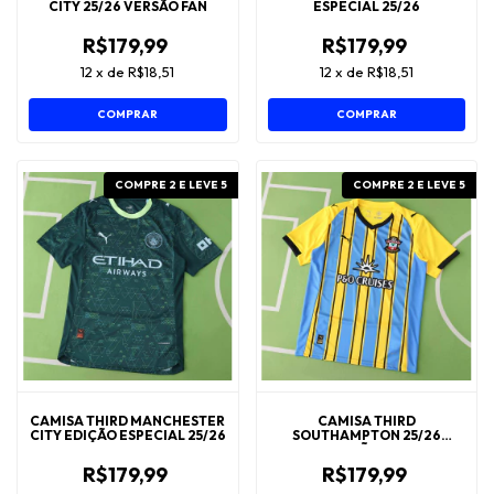
CITY 25/26 VERSÃO FAN
ESPECIAL 25/26
R$179,99
R$179,99
12
x
de
R$18,51
12
x
de
R$18,51
COMPRAR
COMPRAR
COMPRE 2 E LEVE 5
COMPRE 2 E LEVE 5
CAMISA THIRD MANCHESTER
CAMISA THIRD
CITY EDIÇÃO ESPECIAL 25/26
SOUTHAMPTON 25/26
VERSÃO FAN
R$179,99
R$179,99