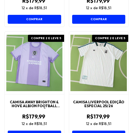
R$179,99
R$179,99
12
x
de
R$18,51
12
x
de
R$18,51
COMPRAR
COMPRAR
COMPRE 2 E LEVE 5
COMPRE 2 E LEVE 5
CAMISA AWAY BRIGHTON &
CAMISA LIVERPOOL EDIÇÃO
HOVE ALBION FOOTBALL
ESPECIAL 25/26
CLUB 25/26 VERSÃO FAN
R$179,99
R$179,99
12
x
de
R$18,51
12
x
de
R$18,51