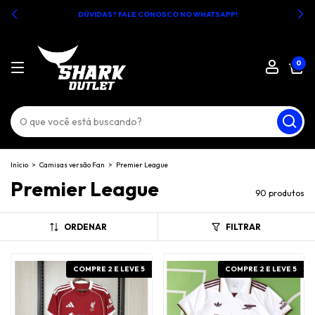
DÚVIDAS? FALE CONOSCO NO WHATSAPP!
0
Início
>
Camisas versão Fan
>
Premier League
Premier League
90 produtos
ORDENAR
FILTRAR
COMPRE 2 E LEVE 5
COMPRE 2 E LEVE 5