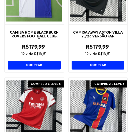
CAMISA HOME BLACKBURN
CAMISA AWAY ASTON VILLA
ROVERS FOOTBALL CLUB
25/26 VERSÃO FAN
25/26 VERSÃO FAN
R$179,99
R$179,99
12
x
de
R$18,51
12
x
de
R$18,51
COMPRAR
COMPRAR
COMPRE 2 E LEVE 5
COMPRE 2 E LEVE 5