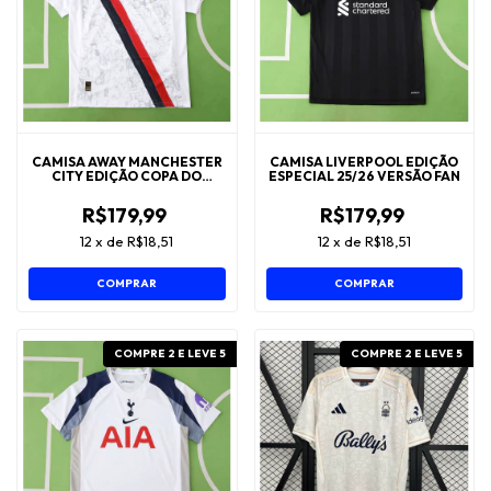
CAMISA AWAY MANCHESTER
CAMISA LIVERPOOL EDIÇÃO
CITY EDIÇÃO COPA DO
ESPECIAL 25/26 VERSÃO FAN
MUNDO 25/26
R$179,99
R$179,99
12
x
de
R$18,51
12
x
de
R$18,51
COMPRAR
COMPRAR
COMPRE 2 E LEVE 5
COMPRE 2 E LEVE 5