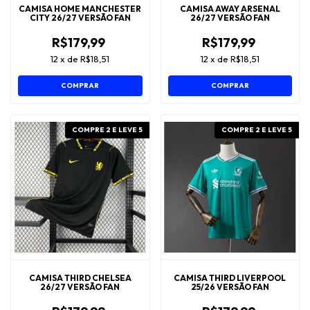
CAMISA HOME MANCHESTER
CAMISA AWAY ARSENAL
CITY 26/27 VERSÃO FAN
26/27 VERSÃO FAN
R$179,99
R$179,99
12
x
de
R$18,51
12
x
de
R$18,51
COMPRAR
COMPRAR
COMPRE 2 E LEVE 5
COMPRE 2 E LEVE 5
CAMISA THIRD CHELSEA
CAMISA THIRD LIVERPOOL
26/27 VERSÃO FAN
25/26 VERSÃO FAN