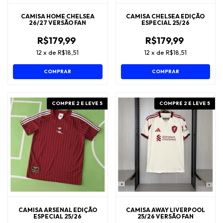
CAMISA HOME CHELSEA
CAMISA CHELSEA EDIÇÃO
26/27 VERSÃO FAN
ESPECIAL 25/26
R$179,99
R$179,99
12
x
de
R$18,51
12
x
de
R$18,51
COMPRAR
COMPRAR
COMPRE 2 E LEVE 5
COMPRE 2 E LEVE 5
CAMISA ARSENAL EDIÇÃO
CAMISA AWAY LIVERPOOL
ESPECIAL 25/26
25/26 VERSÃO FAN