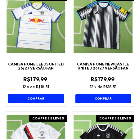
CAMISA HOME LEEDS UNITED
CAMISA HOME NEWCASTLE
26/27 VERSÃO FAN
UNITED 26/27 VERSÃO FAN
R$179,99
R$179,99
12
x
de
R$18,51
12
x
de
R$18,51
COMPRAR
COMPRAR
COMPRE 2 E LEVE 5
COMPRE 2 E LEVE 5