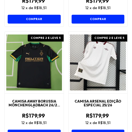
R$179,99
R$179,99
12
x
de
R$18,51
12
x
de
R$18,51
COMPRAR
COMPRAR
COMPRE 2 E LEVE 5
COMPRE 2 E LEVE 5
CAMISA AWAY BORUSSIA
CAMISA ARSENAL EDIÇÃO
MÖNCHENGLADBACH 26/27
ESPECIAL 25/26
VERSÃO FAN
R$179,99
R$179,99
12
x
de
R$18,51
12
x
de
R$18,51