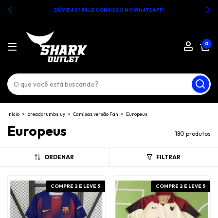
DÚVIDAS? FALE CONOSCO NO WHATSAPP!
0
Início
>
breadcrumbs.uy
>
Camisas versão Fan
>
Europeus
Europeus
180 produtos
ORDENAR
FILTRAR
COMPRE 2 E LEVE 5
COMPRE 2 E LEVE 5