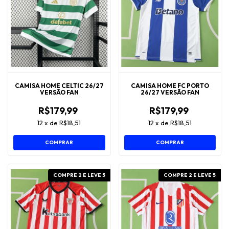
CAMISA HOME CELTIC 26/27
CAMISA HOME FC PORTO
VERSÃO FAN
26/27 VERSÃO FAN
R$179,99
R$179,99
12
x
de
R$18,51
12
x
de
R$18,51
COMPRAR
COMPRAR
COMPRE 2 E LEVE 5
COMPRE 2 E LEVE 5