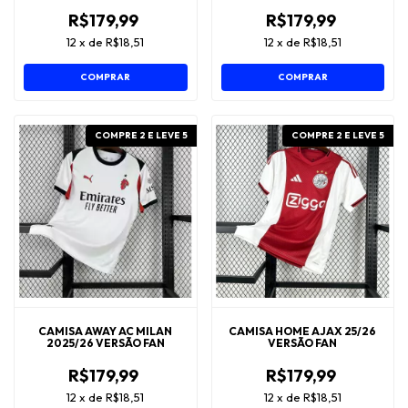
R$179,99
R$179,99
12
x
de
R$18,51
12
x
de
R$18,51
COMPRAR
COMPRAR
COMPRE 2 E LEVE 5
COMPRE 2 E LEVE 5
CAMISA AWAY AC MILAN
CAMISA HOME AJAX 25/26
2025/26 VERSÃO FAN
VERSÃO FAN
R$179,99
R$179,99
12
x
de
R$18,51
12
x
de
R$18,51