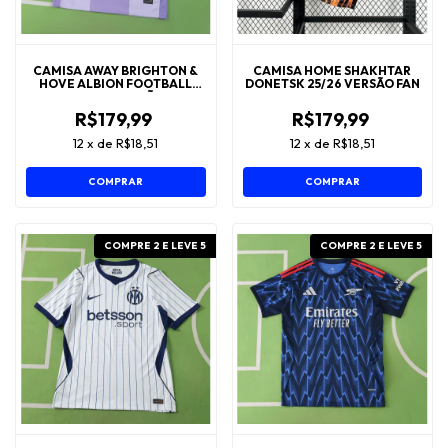
CAMISA AWAY BRIGHTON &
CAMISA HOME SHAKHTAR
HOVE ALBION FOOTBALL
DONETSK 25/26 VERSÃO FAN
CLUB 25/26 VERSÃO FAN
R$179,99
R$179,99
12
x
de
R$18,51
12
x
de
R$18,51
COMPRAR
COMPRAR
COMPRE 2 E LEVE 5
COMPRE 2 E LEVE 5