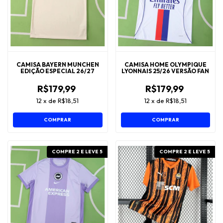
CAMISA BAYERN MUNCHEN
CAMISA HOME OLYMPIQUE
EDIÇÃO ESPECIAL 26/27
LYONNAIS 25/26 VERSÃO FAN
R$179,99
R$179,99
12
x
de
R$18,51
12
x
de
R$18,51
COMPRAR
COMPRAR
COMPRE 2 E LEVE 5
COMPRE 2 E LEVE 5