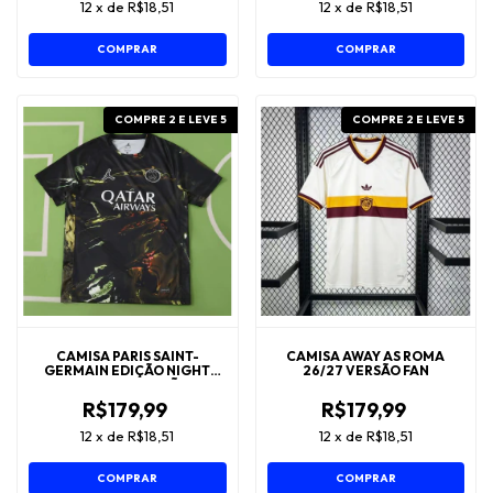
12
x
de
R$18,51
12
x
de
R$18,51
COMPRAR
COMPRAR
COMPRE 2 E LEVE 5
COMPRE 2 E LEVE 5
CAMISA PARIS SAINT-
CAMISA AWAY AS ROMA
GERMAIN EDIÇÃO NIGHT
26/27 VERSÃO FAN
EDITION 2026 VERSÃO FAN
R$179,99
R$179,99
12
x
de
R$18,51
12
x
de
R$18,51
COMPRAR
COMPRAR